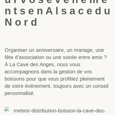
n
t
s
e
n
A
l
s
a
c
e
d
u
N
o
r
d
Organiser un anniversaire, un mariage, une
fête d’association ou une soirée entre amis ?
À La Cave des Anges, nous vous
accompagnons dans la gestion de vos
boissons pour que vous profitiez pleinement
de votre événement, toujours avec un conseil
personnalisé.