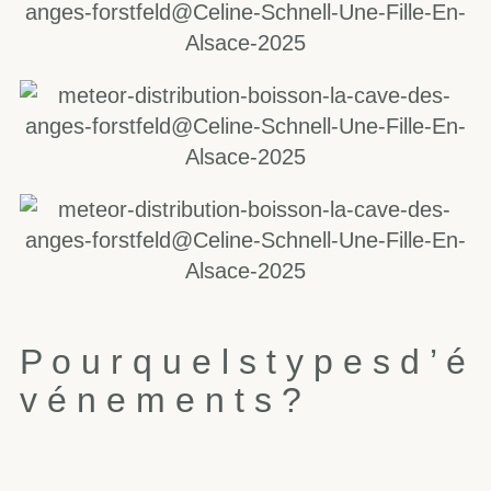
P
o
u
r
q
u
e
l
s
t
y
p
e
s
d
’
é
v
é
n
e
m
e
n
t
s
?