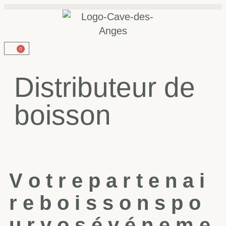
0
Distributeur de
boisson
V
o
t
r
e
p
a
r
t
e
n
a
i
r
e
b
o
i
s
s
o
n
s
p
o
u
r
v
o
s
é
v
é
n
e
m
e